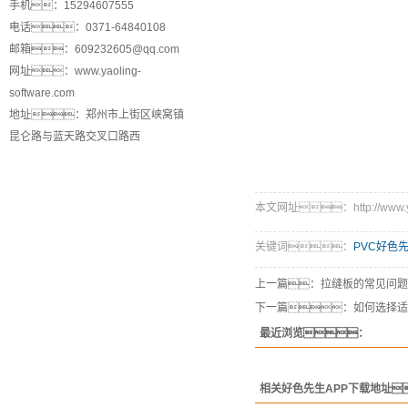
手机：15294607555
电话：0371-64840108
邮箱：609232605@qq.com
网址：www.yaoling-
software.com
地址：郑州市上街区峡窝镇
昆仑路与蓝天路交叉口路西
本文网址：http://www.yaol
关键词：
PVC好色
上一篇：
拉缝板的常见问题
下一篇：
如何选择适
最近浏览：
相关好色先生APP下载地址