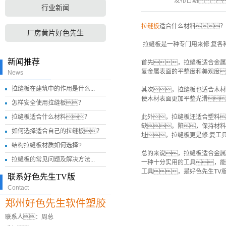
发布日期
行业新闻
拉缝板
适合什么材料？
厂房黄片好色先生
拉缝板是一种专门用来修.复各
新闻推荐
首先，拉缝板适合金属
复金属表面的平整度和美观度
News
拉缝板在建筑中的作用是什么...
其次，拉缝板也适合木材
使木材表面更加平整光滑
怎样安全使用拉缝板？
拉缝板适合什么材料？
此外，拉缝板还适合塑料
缺。陷，保持材料
如何选择适合自己的拉缝板？
址，拉缝板更是修.复工
结构拉缝板材质如何选择?
总的来说，拉缝板适合金属
拉缝板的常见问题及解决方法...
一种十分实用的工具，能
工具，是好色先生TV
联系好色先生TV版
Contact
郑州好色先生软件塑胶
联系人：周总