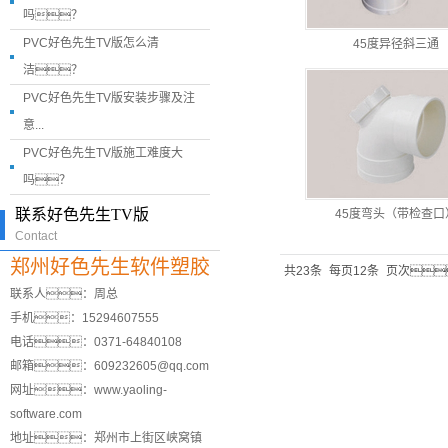
吗？
PVC好色先生TV版怎么清
45度异径斜三通
洁？
PVC好色先生TV版安装步骤及注
意...
PVC好色先生TV版施工难度大
吗？
联系好色先生TV版
45度弯头（带检查口
Contact
郑州好色先生软件塑胶
共23条
每页12条
页次
联系人：周总
手机：15294607555
电话：0371-64840108
邮箱：609232605@qq.com
网址：www.yaoling-
software.com
地址：郑州市上街区峡窝镇