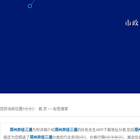
您的当前位置：
首 页
>> 标签搜索
郑州异径三通
为你详细介绍
郑州异径三通
的好色先生APP下载地址分类,包括
郑
版还为您精选了
郑州异径三通
分类的行业资讯、价格行情、展会信