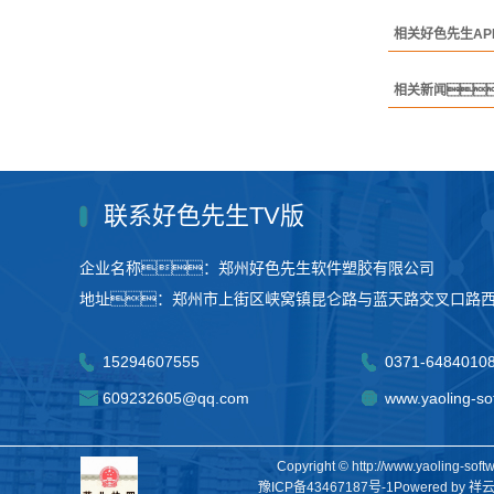
相关好色先生A
相关新闻
联系好色先生TV版
企业名称：郑州好色先生软件塑胶有限公司
地址：郑州市上街区峡窝镇昆仑路与蓝天路交叉口路
15294607555
0371-6484010
609232605@qq.com
www.yaoling-so
Copyright © http://www.yao
豫ICP备43467187号-1
Powered by
祥