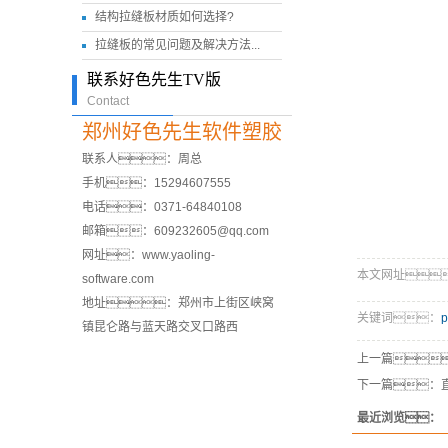
结构拉缝板材质如何选择?
拉缝板的常见问题及解决方法...
联系好色先生TV版
Contact
郑州好色先生软件塑胶
联系人：周总
手机：15294607555
电话：0371-64840108
邮箱：609232605@qq.com
网址：www.yaoling-
本文网址：htt
software.com
地址：郑州市上街区峡窝
关键词：
镇昆仑路与蓝天路交叉口路西
上一篇
下一篇：
最近浏览：