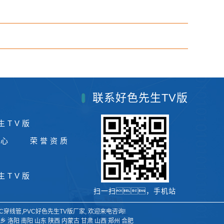
联系好色先生TV版
生TV版
中心
荣誉资质
生TV版
扫一扫，手机站
C穿线管
,
PVC好色先生TV版厂家
, 欢迎来电咨询!
乡
洛阳
南阳
山东
陕西
内蒙古
甘肃
山西
郑州
合肥